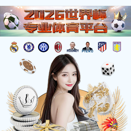
注册入口
全天更新 ·
爱游戏·体育
赛
事实时同步
无论您身在何处，
爱游戏·体育APP
为您带来高速、
高清、稳定的观赛体验。
下载客户端
网页端访问